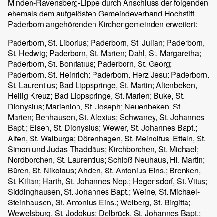
Minden-Ravensberg-Lippe durch Anschluss der folgenden
ehemals dem aufgelösten Gemeindeverband Hochstift
Paderborn angehörenden Kirchengemeinden erweitert:
Paderborn, St. Liborius; Paderborn, St. Julian; Paderborn,
St. Hedwig; Paderborn, St. Marien; Dahl, St. Margaretha;
Paderborn, St. Bonifatius; Paderborn, St. Georg;
Paderborn, St. Heinrich; Paderborn, Herz Jesu; Paderborn,
St. Laurentius; Bad Lippspringe, St. Martin; Altenbeken,
Heilig Kreuz; Bad Lippspringe, St. Marien; Buke, St.
Dionysius; Marienloh, St. Joseph; Neuenbeken, St.
Marien; Benhausen, St. Alexius; Schwaney, St. Johannes
Bapt.; Elsen, St. Dionysius; Wewer, St. Johannes Bapt.;
Alfen, St. Walburga; Dörenhagen, St. Meinolfus; Etteln, St.
Simon und Judas Thaddäus; Kirchborchen, St. Michael;
Nordborchen, St. Laurentius; Schloß Neuhaus, Hl. Martin;
Büren, St. Nikolaus; Ahden, St. Antonius Eins.; Brenken,
St. Kilian; Harth, St. Johannes Nep.; Hegensdorf, St. Vitus;
Siddinghausen, St. Johannes Bapt.; Weine, St. Michael-
Steinhausen, St. Antonius Eins.; Weiberg, St. Birgitta;
Wewelsburg, St. Jodokus; Delbrück, St. Johannes Bapt.;