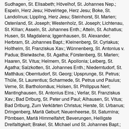
Sudhagen, St. Elisabeth; Hövelhof, St. Johannes Nep.;
Espeln, Herz Jesu; Hövelriege, Herz Jesu; Boke, St.
Landolinus; Lippling, Herz Jesu; Steinhorst, St. Marien;
Ostenland, St. Joseph; Westenholz, St. Joseph; Lichtenau,
St. Kilian; Asseln, St. Johannes Enth.; Atteln, St. Achatius;
Husen, St. Magdalena; Iggenhausen, St. Alexander;
Herbram, St. Johannes Bapt.; Kleinenberg, St. Cyriakus;
Holtheim, St. Franziskus Xav.; Wünnenberg, St. Antonius v.
Padua; Bleiwäsche, St. Agatha; Fürstenberg, St. Marien;
Haaren, St. Vitus; Helmern, St. Apollonia; Leiberg, St.
Agatha; Salzkotten, St. Johannes Enth.; Niederntudorf, St.
Matthäus; Oberntudorf, St. Georg; Upsprunge, St. Petrus;
Thüle, St. Laurentius; Scharmede, St. Petrus und Paulus;
Verne, St. Bartholomäus; Holsen, St. Philippus Neri;
Mantinghausen, St. Antonius Eins.; Verlar, St. Franziskus
Xav.; Bad Driburg, St. Peter und Paul; Alhausen, St. Vitus;
Bad Driburg, Zum Verklärten Christus; Herste, St. Urbanus;
Dringenberg, Mariä Geburt; Neuenheerse, St. Saturnina;
Pömbsen, Mariä Himmelfahrt; Beverungen, Heiligste
Dreifaltigkeit; Brakel, St. Michael und St. Johannes Bapt.;