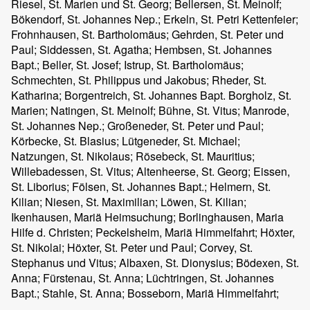
Riesel, St. Marien und St. Georg; Bellersen, St. Meinolf;
Bökendorf, St. Johannes Nep.; Erkeln, St. Petri Kettenfeier;
Frohnhausen, St. Bartholomäus; Gehrden, St. Peter und
Paul; Siddessen, St. Agatha; Hembsen, St. Johannes
Bapt.; Beller, St. Josef; Istrup, St. Bartholomäus;
Schmechten, St. Philippus und Jakobus; Rheder, St.
Katharina; Borgentreich, St. Johannes Bapt. Borgholz, St.
Marien; Natingen, St. Meinolf; Bühne, St. Vitus; Manrode,
St. Johannes Nep.; Großeneder, St. Peter und Paul;
Körbecke, St. Blasius; Lütgeneder, St. Michael;
Natzungen, St. Nikolaus; Rösebeck, St. Mauritius;
Willebadessen, St. Vitus; Altenheerse, St. Georg; Eissen,
St. Liborius; Fölsen, St. Johannes Bapt.; Helmern, St.
Kilian; Niesen, St. Maximilian; Löwen, St. Kilian;
Ikenhausen, Mariä Heimsuchung; Borlinghausen, Maria
Hilfe d. Christen; Peckelsheim, Mariä Himmelfahrt; Höxter,
St. Nikolai; Höxter, St. Peter und Paul; Corvey, St.
Stephanus und Vitus; Albaxen, St. Dionysius; Bödexen, St.
Anna; Fürstenau, St. Anna; Lüchtringen, St. Johannes
Bapt.; Stahle, St. Anna; Bosseborn, Mariä Himmelfahrt;