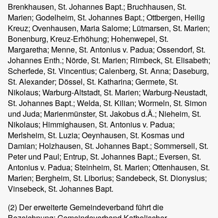
Brenkhausen, St. Johannes Bapt.; Bruchhausen, St.
Marien; Godelheim, St. Johannes Bapt.; Ottbergen, Heilig
Kreuz; Ovenhausen, Maria Salome; Lütmarsen, St. Marien;
Bonenburg, Kreuz-Erhöhung; Hohenwepel, St.
Margaretha; Menne, St. Antonius v. Padua; Ossendorf, St.
Johannes Enth.; Nörde, St. Marien; Rimbeck, St. Elisabeth;
Scherfede, St. Vincentius; Calenberg, St. Anna; Daseburg,
St. Alexander; Dössel, St. Katharina; Germete, St.
Nikolaus; Warburg-Altstadt, St. Marien; Warburg-Neustadt,
St. Johannes Bapt.; Welda, St. Kilian; Wormeln, St. Simon
und Juda; Marienmünster, St. Jakobus d.Ä.; Nieheim, St.
Nikolaus; Himmighausen, St. Antonius v. Padua;
Merlsheim, St. Luzia; Oeynhausen, St. Kosmas und
Damian; Holzhausen, St. Johannes Bapt.; Sommersell, St.
Peter und Paul; Entrup, St. Johannes Bapt.; Eversen, St.
Antonius v. Padua; Steinheim, St. Marien; Ottenhausen, St.
Marien; Bergheim, St. Liborius; Sandebeck, St. Dionysius;
Vinsebeck, St. Johannes Bapt.
(2)
Der erweiterte Gemeindeverband führt die
Bezeichnung: Gemeindeverband Katholischer