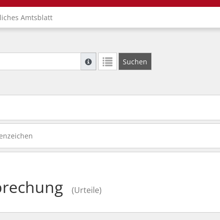
liches Amtsblatt
Suche mit Platzhalter "*", Bsp. Pfarrer*, f
Suchen
Weitere Suchoperatoren finden Sie in unse
enzeichen
prechung
(Urteile)