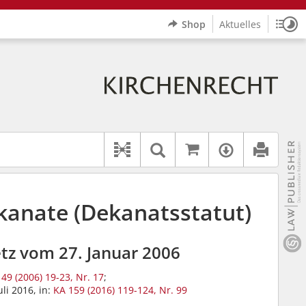
Shop
Aktuelles
Sitz
Logo Erzbistum Paderborn
indet auch: "Pfarrerinitiative" oder "Pfarrerausschuss".
rer Hilfe.
wbv K
Auf kirchenrec
Textsuche im Doku
Verfügbar
Dokument-Beziehungen
ekanate (Dekanatsstatut)
tz vom 27. Januar 2006
49 (2006) 19-23, Nr. 17
;
li 2016, in:
KA 159 (2016) 119-124, Nr. 99