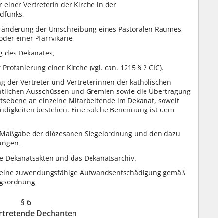
r einer Vertreterin der Kirche in der
ndfunks,
eränderung der Umschreibung eines Pastoralen Raumes,
oder einer Pfarrvikarie,
g des Dekanates,
ofanierung einer Kirche (vgl. can. 1215 § 2 CIC).
der Vertreter und Vertreterinnen der katholischen
ntlichen Ausschüssen und Gremien sowie die Übertragung
tsebene an einzelne Mitarbeitende im Dekanat, soweit
ändigkeiten bestehen. Eine solche Benennung ist dem
h Maßgabe der diözesanen Siegelordnung und den dazu
ungen.
ie Dekanatsakten und das Dekanatsarchiv.
eit eine zuwendungsfähige Aufwandsentschädigung gemäß
ngsordnung.
§ 6
ertretende Dechanten