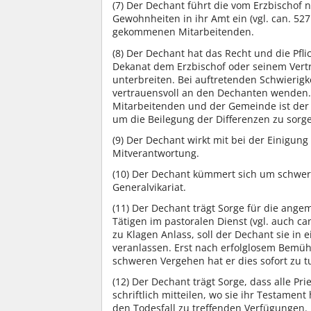
(7)
Der Dechant führt die vom Erzbischof 
Gewohnheiten in ihr Amt ein (vgl. can. 527
gekommenen Mitarbeitenden.
(8)
Der Dechant hat das Recht und die Pfli
Dekanat dem Erzbischof oder seinem Vert
unterbreiten. Bei auftretenden Schwierigk
vertrauensvoll an den Dechanten wenden.
Mitarbeitenden und der Gemeinde ist der 
um die Beilegung der Differenzen zu sorge
(9)
Der Dechant wirkt mit bei der Einigung
Mitverantwortung.
(10)
Der Dechant kümmert sich um schwer e
Generalvikariat.
(11)
Der Dechant trägt Sorge für die ange
Tätigen im pastoralen Dienst (vgl. auch ca
zu Klagen Anlass, soll der Dechant sie i
veranlassen. Erst nach erfolglosem Bemüh
schweren Vergehen hat er dies sofort zu t
(12)
Der Dechant trägt Sorge, dass alle Pri
schriftlich mitteilen, wo sie ihr Testament
den Todesfall zu treffenden Verfügungen.