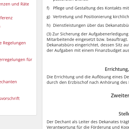
renzen und Räte
Pflege und Gestaltung des Kontakts m
Vertretung und Positionierung kirchlich
nferenz
Dienstleistungen über das Dekanatsbür
n
(3)
Zur Sicherung der Aufgabenerledigung
Mitarbeitende eingesetzt bzw. beauftragt.
re Regelungen
Dekanatsbüro eingerichtet, dessen Sitz au
der Aufgaben mit einem Finanzbudget aus
erregelungen für
Errichtung
Die Errichtung und die Auflösung eines D
dechanten
durch den Erzbischof nach Anhörung des P
Zweiter
svorschrift
Stel
Der Dechant als Leiter des Dekanates träg
Verantwortung für die Förderung und Koo