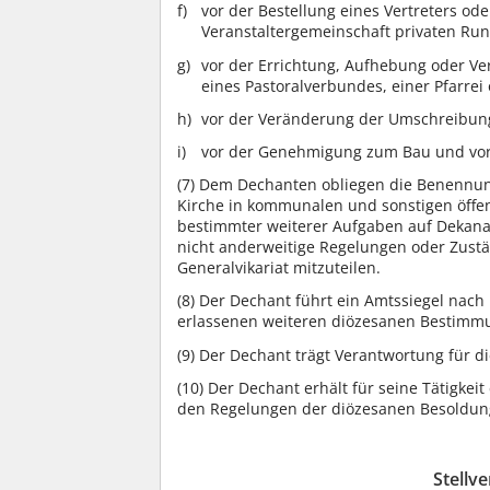
vor der Bestellung eines Vertreters ode
Veranstaltergemeinschaft privaten Ru
vor der Errichtung, Aufhebung oder V
eines Pastoralverbundes, einer Pfarrei 
vor der Veränderung der Umschreibun
vor der Genehmigung zum Bau und vor Pr
(7)
Dem Dechanten obliegen die Benennung 
Kirche in kommunalen und sonstigen öffe
bestimmter weiterer Aufgaben auf Dekana
nicht anderweitige Regelungen oder Zust
Generalvikariat mitzuteilen.
(8)
Der Dechant führt ein Amtssiegel nac
erlassenen weiteren diözesanen Bestimm
(9)
Der Dechant trägt Verantwortung für d
(10)
Der Dechant erhält für seine Tätigk
den Regelungen der diözesanen Besoldu
Stellv