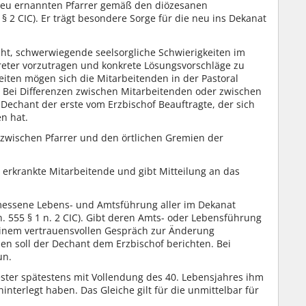
neu ernannten Pfarrer gemäß den diözesanen
 § 2 CIC). Er trägt besondere Sorge für die neu ins Dekanat
cht, schwerwiegende seelsorgliche Schwierigkeiten im
reter vorzutragen und konkrete Lösungsvorschläge zu
eiten mögen sich die Mitarbeitenden in der Pastoral
 Bei Differenzen zwischen Mitarbeitenden oder zwischen
Dechant der erste vom Erzbischof Beauftragte, der sich
n hat.
 zwischen Pfarrer und den örtlichen Gremien der
rkrankte Mitarbeitende und gibt Mitteilung an das
messene Lebens- und Amtsführung aller im Dekanat
n. 555 § 1 n. 2 CIC). Gibt deren Amts- oder Lebensführung
n einem vertrauensvollen Gespräch zur Änderung
en soll der Dechant dem Erzbischof berichten. Bei
un.
ester spätestens mit Vollendung des 40. Lebensjahres ihm
 hinterlegt haben. Das Gleiche gilt für die unmittelbar für