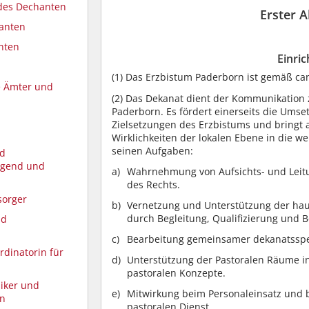
 des Dechanten
Erster A
hanten
nten
Einri
(1)
Das Erzbistum Paderborn ist gemäß can.
re Ämter und
(2)
Das Dekanat dient der Kommunikation z
Paderborn. Es fördert einerseits die Um
Zielsetzungen des Erzbistums und bringt 
Wirklichkeiten der lokalen Ebene in die w
seinen Aufgaben:
nd
Jugend und
Wahrnehmung von Aufsichts- und Leit
des Rechts.
sorger
Vernetzung und Unterstützung der ha
durch Begleitung, Qualifizierung und 
nd
Bearbeitung gemeinsamer dekanatsspe
rdinatorin für
Unterstützung der Pastoralen Räume in
pastoralen Konzepte.
iker und
Mitwirkung beim Personaleinsatz und 
in
pastoralen Dienst.