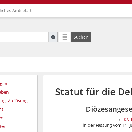
liches Amtsblatt
Suche mit Platzhalter "*", Bsp. Pfarrer*, f
Suchen
Weitere Suchoperatoren finden Sie in unse
agen
Statut für die D
gaben
ung, Auflösung
Diözesangese
nt
en
in:
KA 1
in der Fassung vom 11. Ju
ten