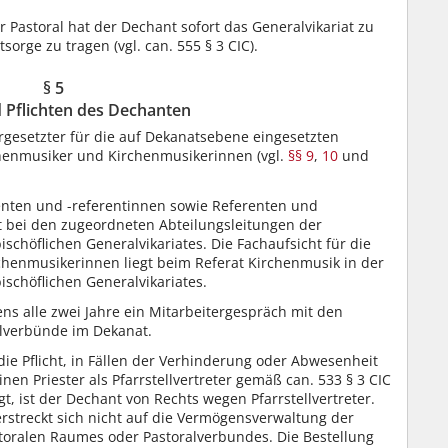
 Pastoral hat der Dechant sofort das Generalvikariat zu
orge zu tragen (vgl. can. 555 § 3 CIC).
§ 5
 Pflichten des Dechanten
rgesetzter für die auf Dekanatsebene eingesetzten
henmusiker und Kirchenmusikerinnen (vgl.
§§ 9
,
10
und
enten und -referentinnen sowie Referenten und
gt bei den zugeordneten Abteilungsleitungen der
schöflichen Generalvikariates. Die Fachaufsicht für die
henmusikerinnen liegt beim Referat Kirchenmusik in der
ischöflichen Generalvikariates.
s alle zwei Jahre ein Mitarbeitergespräch mit den
alverbünde im Dekanat.
ie Pflicht, in Fällen der Verhinderung oder Abwesenheit
nen Priester als Pfarrstellvertreter gemäß can. 533 § 3 CIC
gt, ist der Dechant von Rechts wegen Pfarrstellvertreter.
 erstreckt sich nicht auf die Vermögensverwaltung der
toralen Raumes oder Pastoralverbundes. Die Bestellung