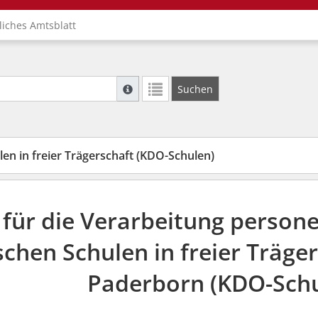
liches Amtsblatt
Suche mit Platzhalter "*", Bsp. Pfarrer*, f
Suchen
Weitere Suchoperatoren finden Sie in unse
en in freier Trägerschaft (KDO-Schulen)
für die Verarbeitung person
schen Schulen in freier Träge
Paderborn (KDO-Schu