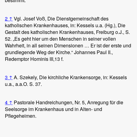
bestimmt.
2
↑
Vgl. Josef Voß, Die Dienstgemeinschaft des
katholischen Krankenhauses, in: Kessels u.a. (Hg.), Die
Gestalt des katholischen Krankenhauses, Freiburg o.J., S.
52. „Es geht hier um den Menschen in seiner vollen
Wahrheit, in all seinen Dimensionen … Er ist der erste und
grundlegende Weg der Kirche.“ Johannes Paul II.,
Redemptor Hominis III,13 f.
3
↑
A. Szekely, Die kirchliche Krankensorge, in: Kessels
u.a., a.a.O. S. 37.
4
↑
Pastorale Handreichungen, Nr. 5, Anregung für die
Seelsorge im Krankenhaus und in Alten- und
Pflegeheimen.