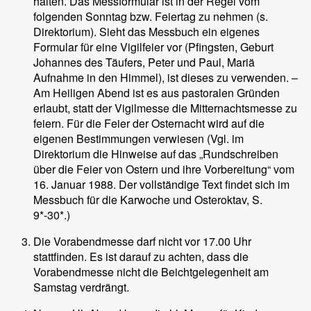
halten. Das Messformular ist in der Regel vom
folgenden Sonntag bzw. Feiertag zu nehmen (s.
Direktorium). Sieht das Messbuch ein eigenes
Formular für eine Vigilfeier vor (Pfingsten, Geburt
Johannes des Täufers, Peter und Paul, Mariä
Aufnahme in den Himmel), ist dieses zu verwenden. –
Am Heiligen Abend ist es aus pastoralen Gründen
erlaubt, statt der Vigilmesse die Mitternachtsmesse zu
feiern. Für die Feier der Osternacht wird auf die
eigenen Bestimmungen verwiesen (Vgl. im
Direktorium die Hinweise auf das „Rundschreiben
über die Feier von Ostern und ihre Vorbereitung“ vom
16. Januar 1988. Der vollständige Text findet sich im
Messbuch für die Karwoche und Osteroktav, S.
9*-30*.)
Die Vorabendmesse darf nicht vor 17.00 Uhr
stattfinden. Es ist darauf zu achten, dass die
Vorabendmesse nicht die Beichtgelegenheit am
Samstag verdrängt.