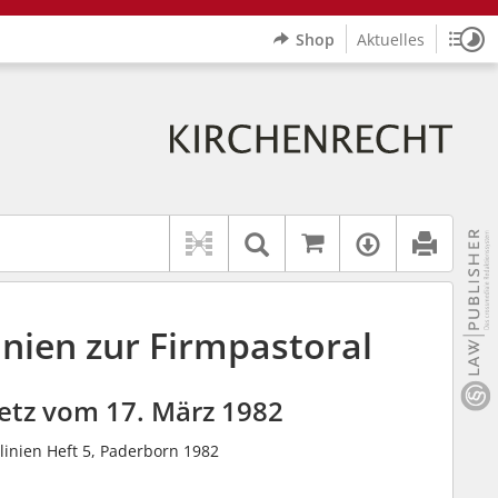
Shop
Aktuelles
Sitz
Logo Erzbistum Paderborn
indet auch: "Pfarrerinitiative" oder "Pfarrerausschuss".
rer Hilfe.
wbv K
Auf kirchenrec
Textsuche im Doku
Verfügbar
inien zur Firmpastoral
etz vom 17. März 1982
tlinien Heft 5, Paderborn 1982