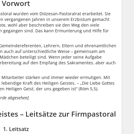
Vorwort
astoral wurden vom Diözesan-Pastoralrat erarbeitet. Sie
 den vergangenen Jahren in unserem Erzbistum gemacht
pte, wohl aber beschreiben sie den Weg den viele
on gegangen sind. Das kann Ermunterung und Hilfe für
, Gemeindereferenten, Lehrern, Eltern und ehrenamtlichen
nn auch auf unterschiedliche Weise – gemeinsam am
Mädchen beteiligt sind. Wenn jeder seine Aufgabe
rbereitung auf den Empfang des Sakramentes, aber auch
ie Mitarbeiter stärken und immer wieder ermutigen. Mit
lebendige Kraft des Heiligen Geistes. – „Die Liebe Gottes
n Heiligen Geist, der uns gegeben ist“ (Röm 5,5).
rde abgesehen]
eistes – Leitsätze zur Firmpastoral
1. Leitsatz