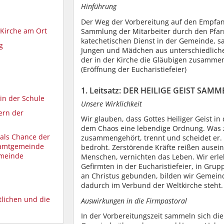
Hinführung
Der Weg der Vorbereitung auf den Empfan
 Kirche am Ort
Sammlung der Mitarbeiter durch den Pfar
katechetischen Dienst in der Gemeinde, sa
g
Jungen und Mädchen aus unterschiedlichen
der in der Kirche die Gläubigen zusammenf
(Eröffnung der Eucharistiefeier)
1. Leitsatz: DER HEILIGE GEIST S
in der Schule
Unsere Wirklichkeit
tern der
Wir glauben, dass Gottes Heiliger Geist in
dem Chaos eine lebendige Ordnung. Was 
 als Chance der
zusammengehört, trennt und scheidet er. S
samtgemeinde
bedroht. Zerstörende Kräfte reißen ausei
emeinde
Menschen, vernichten das Leben. Wir erl
Gefirmten in der Eucharistiefeier, in Gr
an Christus gebunden, bilden wir Gemeinde
dadurch im Verbund der Weltkirche steht.
tlichen und die
Auswirkungen in die Firmpastoral
In der Vorbereitungszeit sammeln sich die