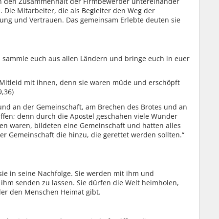
n den Zusammenhalt der Firmbewerber untereinander
Die Mitarbeiter, die als Begleiter den Weg der
ung und Vertrauen. Das gemeinsam Erlebte deuten sie
ch sammle euch aus allen Ländern und bringe euch in euer
r Mitleid mit ihnen, denn sie waren müde und erschöpft
9,36)
t und an der Gemeinschaft, am Brechen des Brotes und an
iffen; denn durch die Apostel geschahen viele Wunder
den waren, bildeten eine Gemeinschaft und hatten alles
er Gemeinschaft die hinzu, die gerettet werden sollten.“
sie in seine Nachfolge. Sie werden mit ihm und
 ihm senden zu lassen. Sie dürfen die Welt heimholen,
 der den Menschen Heimat gibt.