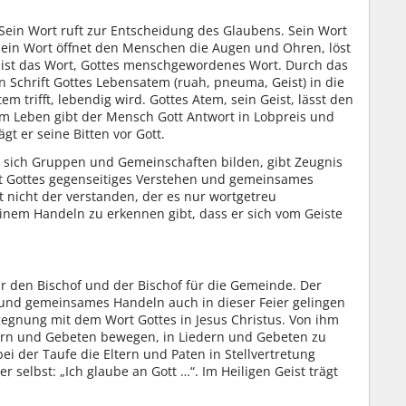
 Sein Wort ruft zur Entscheidung des Glaubens. Sein Wort
ein Wort öffnet den Menschen die Augen und Ohren, löst
t ist das Wort, Gottes menschgewordenes Wort. Durch das
n Schrift Gottes Lebensatem (ruah, pneuma, Geist) in die
em trifft, lebendig wird. Gottes Atem, sein Geist, lässt den
m Leben gibt der Mensch Gott Antwort in Lobpreis und
t er seine Bitten vor Gott.
r sich Gruppen und Gemeinschaften bilden, gibt Zeugnis
t Gottes gegenseitiges Verstehen und gemeinsames
 nicht der verstanden, der es nur wortgetreu
nem Handeln zu erkennen gibt, dass er sich vom Geiste
r den Bischof und der Bischof für die Gemeinde. Der
n und gemeinsames Handeln auch in dieser Feier gelingen
gegnung mit dem Wort Gottes in Jesus Christus. Von ihm
dern und Gebeten bewegen, in Liedern und Gebeten zu
i der Taufe die Eltern und Paten in Stellvertretung
selbst: „Ich glaube an Gott …“. Im Heiligen Geist trägt