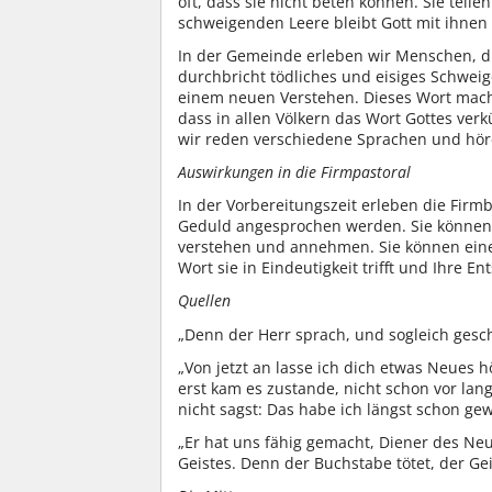
oft, dass sie nicht beten können. Sie teile
schweigenden Leere bleibt Gott mit ihnen
In der Gemeinde erleben wir Menschen, die
durchbricht tödliches und eisiges Schwei
einem neuen Verstehen. Dieses Wort mach
dass in allen Völkern das Wort Gottes ver
wir reden verschiedene Sprachen und höre
Auswirkungen in die Firmpastoral
In der Vorbereitungszeit erleben die Firm
Geduld angesprochen werden. Sie könne
verstehen und annehmen. Sie können eine
Wort sie in Eindeutigkeit trifft und Ihre E
Quellen
„Denn der Herr sprach, und sogleich gescha
„Von jetzt an lasse ich dich etwas Neues 
erst kam es zustande, nicht schon vor lang
nicht sagst: Das habe ich längst schon gewu
„Er hat uns fähig gemacht, Diener des Ne
Geistes. Denn der Buchstabe tötet, der Gei