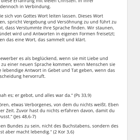
n diese Erfahrung mit vielen Christen. In ihrer
 dennoch in Verbindung.
 sich von Gottes Wort leiten lassen. Dieses Wort
gen, spricht Vergebung und Versöhnung zu und führt zu
t, dass Verstummte ihre Sprache finden. Wir staunen,
kündet wird und Antworten in eigenen Formen freisetzt;
n das eine Wort, das sammelt und klärt.
bewerber es als beglückend, wenn sie mit Liebe und
n zu einer neuen Sprache kommen, wenn Menschen sie
 lebendige Antwort in Gebet und Tat geben, wenn das
ntscheidung hervorruft.
h es; er gebot, und alles war da.“ (Ps 33,9)
hören, etwas Verborgenes, von dem du nichts weißt. Eben
er Zeit. Zuvor hast du nichts erfahren davon, damit du
sst.“ (Jes 48,6-7)
uen Bundes zu sein, nicht des Buchstabens, sondern des
st aber macht lebendig.“ (2 Kor 3,6)