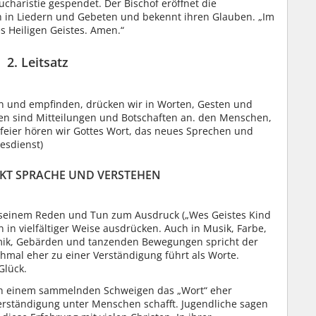
ucharistie gespendet. Der Bischof eröffnet die
 in Liedern und Gebeten und bekennt ihren Glauben. „Im
 Heiligen Geistes. Amen.“
2. Leitsatz
n und empfinden, drücken wir in Worten, Gesten und
n sind Mitteilungen und Botschaften an. den Menschen,
tiefeier hören wir Gottes Wort, das neues Sprechen und
esdienst)
HENKT SPRACHE UND VERSTEHEN
 seinem Reden und Tun zum Ausdruck („Wes Geistes Kind
n in vielfältiger Weise ausdrücken. Auch in Musik, Farbe,
mik, Gebärden und tanzenden Bewegungen spricht der
mal eher zu einer Verständigung führt als Worte.
Glück.
ch einem sammelnden Schweigen das „Wort“ eher
erständigung unter Menschen schafft. Jugendliche sagen