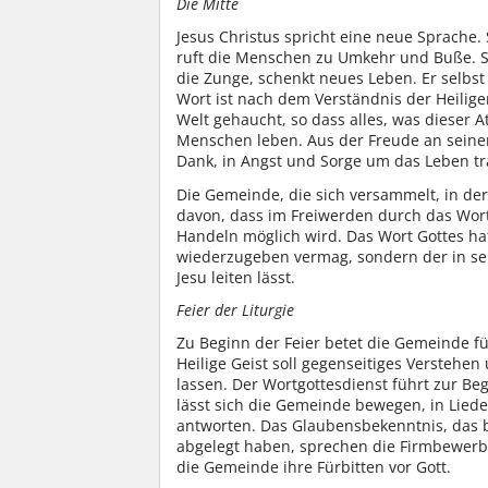
Die Mitte
Jesus Christus spricht eine neue Sprache.
ruft die Menschen zu Umkehr und Buße. S
die Zunge, schenkt neues Leben. Er selbs
Wort ist nach dem Verständnis der Heilige
Welt gehaucht, so dass alles, was dieser At
Menschen leben. Aus der Freude an seine
Dank, in Angst und Sorge um das Leben träg
Die Gemeinde, die sich versammelt, in de
davon, dass im Freiwerden durch das Wor
Handeln möglich wird. Das Wort Gottes hat
wiederzugeben vermag, sondern der in sei
Jesu leiten lässt.
Feier der Liturgie
Zu Beginn der Feier betet die Gemeinde fü
Heilige Geist soll gegenseitiges Verstehe
lassen. Der Wortgottesdienst führt zur Be
lässt sich die Gemeinde bewegen, in Lie
antworten. Das Glaubensbekenntnis, das be
abgelegt haben, sprechen die Firmbewerber 
die Gemeinde ihre Fürbitten vor Gott.