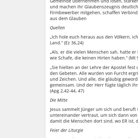
Gemeinde übernehmen und lösen, stärke
und machen ihr Glaubenszeugnis deutlich. 
Firmbewerber mitgehen, schaffen Verbind
aus dem Glauben
Quellen
„Ich hole euch heraus aus den Völkern, i
Land.“ (Ez 36,24)
„Als. er die vielen Menschen sah, hatte e
wie Schafe, die keinen Hirten haben.“ (Mt 
„Sie hielten an der Lehre der Apostel fes
den Gebeten. Alle wurden von Furcht ergr
und Zeichen. Und alle, die gläubig gewor
gemeinsam. Und der Herr fügte täglich ihr
(Apg 2,42-44, 47)
Die Mitte
Jesus sammelt Jünger um sich und beruft 
untereinander vertraut, um sich dann von
damit die Menschen dort sind, wo ER ist,
Feier der Liturgie