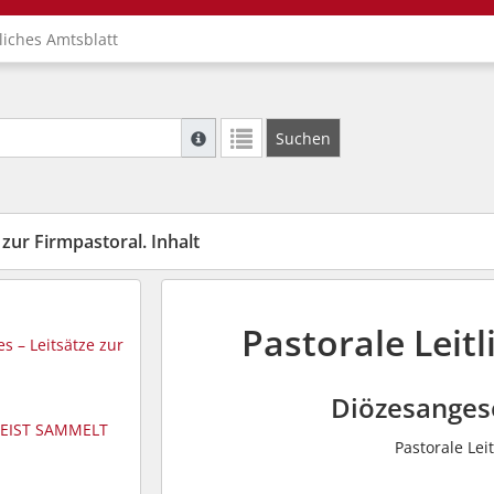
liches Amtsblatt
Suche mit Platzhalter "*", Bsp. Pfarrer*, f
Suchen
Weitere Suchoperatoren finden Sie in unse
 zur Firmpastoral. Inhalt
Pastorale Leitl
es – Leitsätze zur
Diözesanges
 GEIST SAMMELT
Pastorale Lei