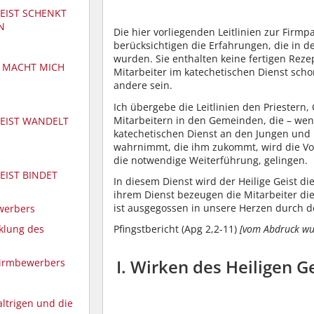
 GEIST SCHENKT
N
Die hier vorliegenden Leitlinien zur Firmp
berücksichtigen die Erfahrungen, die in
wurden. Sie enthalten keine fertigen Reze
ST MACHT MICH
Mitarbeiter im katechetischen Dienst sch
andere sein.
Ich übergebe die Leitlinien den Priestern
Mitarbeitern in den Gemeinden, die – we
 GEIST WANDELT
katechetischen Dienst an den Jungen und 
wahrnimmt, die ihm zukommt, wird die Vo
die notwendige Weiterführung, gelingen.
GEIST BINDET
In diesem Dienst wird der Heilige Geist d
ihrem Dienst bezeugen die Mitarbeiter die 
ist ausgegossen in unsere Herzen durch de
ewerbers
Pfingstbericht (Apg 2,2-11)
[vom Abdruck wu
cklung des
I. Wirken des Heiligen G
 Firmbewerbers
altrigen und die