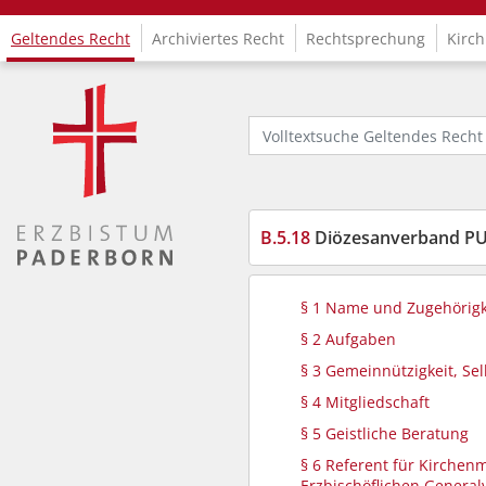
Geltendes Recht
Archiviertes Recht
Rechtsprechung
Kirch
Logo Fachinformationssystem Kirchenrecht
Volltextsuche Geltendes Recht
B.5.18
Diözesanverband PU
§ 1 Name und Zugehörigk
§ 2 Aufgaben
§ 3 Gemeinnützigkeit, Sel
§ 4 Mitgliedschaft
§ 5 Geistliche Beratung
§ 6 Referent für Kirchen
Erzbischöflichen Generalv