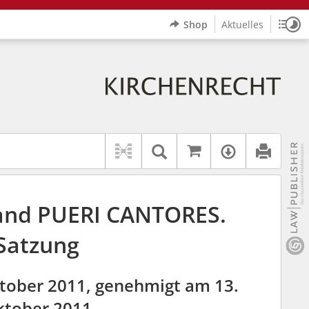
Shop
Aktuelles
Sitz
Logo Erzbistum Paderborn
indet auch: "Pfarrerinitiative" oder "Pfarrerausschuss".
rer Hilfe.
wbv K
Auf kirchenrec
Textsuche im Doku
Verfügbar
and PUERI CANTORES.
Satzung
tober 2011, genehmigt am 13.
tober 2011