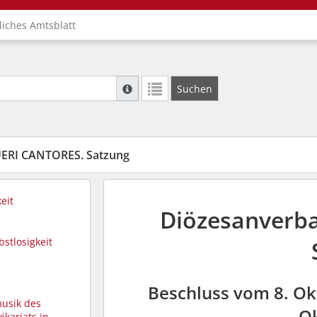
liches Amtsblatt
Suche mit Platzhalter "*", Bsp. Pfarrer*, f
Suchen
Weitere Suchoperatoren finden Sie in unse
ERI CANTORES. Satzung
eit
Diözesanverb
bstlosigkeit
Beschluss vom 8. Ok
musik des
Ok
ikariats in