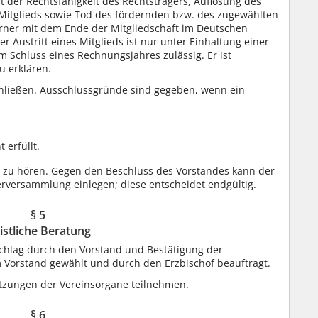
t der Rechtsfähigkeit des Rechtsträgers, Auflösung des
 Mitglieds sowie Tod des fördernden bzw. des zugewählten
ferner mit dem Ende der Mitgliedschaft im Deutschen
 Austritt eines Mitglieds ist nur unter Einhaltung einer
 Schluss eines Rechnungsjahres zulässig. Er ist
u erklären.
chließen. Ausschlussgründe sind gegeben, wenn ein
 erfüllt.
d zu hören. Gegen den Beschluss des Vorstandes kann der
erversammlung einlegen; diese entscheidet endgültig.
§ 5
istliche Beratung
schlag durch den Vorstand und Bestätigung der
 Vorstand gewählt und durch den Erzbischof beauftragt.
itzungen der Vereinsorgane teilnehmen.
§ 6