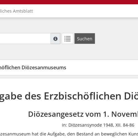
liches Amtsblatt
Suche mit Platzhalter "*", Bsp. Pfarrer*, f
Suchen
Weitere Suchoperatoren finden Sie in unse
chöflichen Diözesanmuseums
gabe des Erzbischöflichen 
Diözesangesetz vom 1. Novem
in: Diözesansynode 1948, XII. 84-86
iözesanmuseum hat die Aufgabe, den Bestand an beweglichen Kun