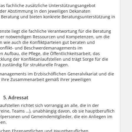
 das fachliche zusätzliche Unterstützungsangebot
 der Abstimmung in den jeweiligen Dekanaten
Beratung und bieten konkrete Beratungsunterstützung in
enste liegt die fachliche Verantwortung für die Beratung
 der notwendigen Ressourcen und Kompetenzen, um die
en wie auch die Konfliktparteien gut beraten und
 Konflikt- und Beschwerdemanagements im
n Aufbau, die Pflege, die Öffentlichkeitsarbeit, das
lung der Konfliktanlaufstellen und trägt Sorge für die
 zuständig für strukturelle Fragen.
managements im Erzbischöflichen Generalvikariat und die
n ihre Zusammenarbeit gemäß ihrer jeweiligen
5. Adressat
ufstellen richtet sich vorrangig an alle, die in der
ereine, Teams …), unabhängig davon, ob sie hauptberuflich
zelpersonen und Gemeindemitglieder, die ein Anliegen im
ben.
wischen Ehrenamtlichen und Hauptberuflichen,