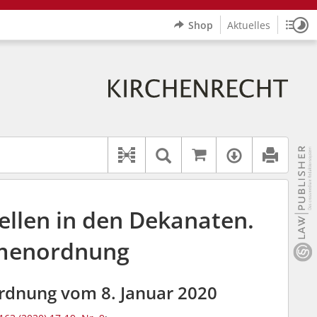
Shop
Aktuelles
Sitz
Logo Erzbistum Paderborn
indet auch: "Pfarrerinitiative" oder "Pfarrerausschuss".
rer Hilfe.
wbv K
Auf kirchenrec
Textsuche im Doku
Verfügbar
Dokument-Beziehungen
ellen in den Dekanaten.
menordnung
rdnung vom 8. Januar 2020