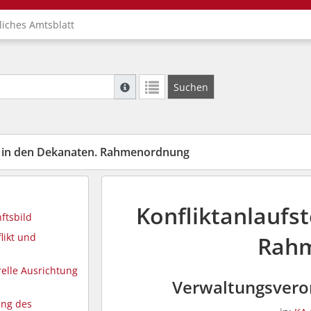
liches Amtsblatt
Suche mit Platzhalter "*", Bsp. Pfarrer*, f
Suchen
Weitere Suchoperatoren finden Sie in unse
en in den Dekanaten. Rahmenordnung
Konfliktanlaufst
ftsbild
likt und
Rah
relle Ausrichtung
Verwaltungsvero
ung des