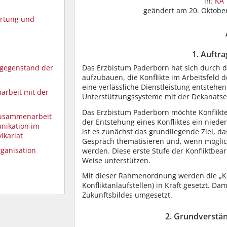
in:
KA 
geändert am 20. Oktober
rtung und
1. Auftr
sgegenstand der
Das Erzbistum Paderborn hat sich durch d
aufzubauen, die Konflikte im Arbeitsfeld d
eine verlässliche Dienstleistung entsteh
arbeit mit der
Unterstützungssysteme mit der Dekanatse
Das Erzbistum Paderborn möchte Konflikt
/Zusammenarbeit
der Entstehung eines Konfliktes ein niede
nikation im
ist es zunächst das grundliegende Ziel, d
ikariat
Gespräch thematisieren und, wenn möglich
ganisation
werden. Diese erste Stufe der Konfliktbe
Weise unterstützen.
Mit dieser Rahmenordnung werden die „Kon
Konfliktanlaufstellen) in Kraft gesetzt. Da
Zukunftsbildes umgesetzt.
2. Grundverstän