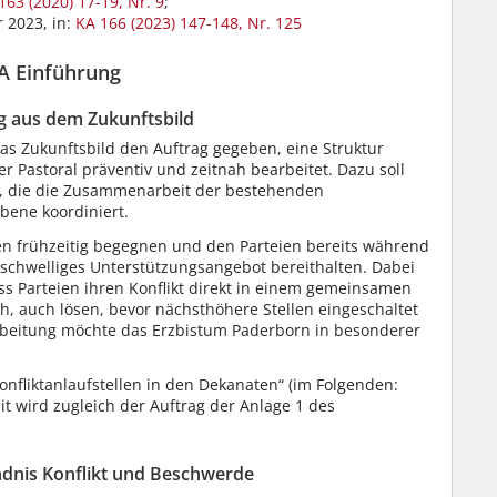
163 (2020) 17-19, Nr. 9
;
 2023, in:
KA 166 (2023) 147-148, Nr. 125
A Einführung
ag aus dem Zukunftsbild
as Zukunftsbild den Auftrag gegeben, eine Struktur
er Pastoral präventiv und zeitnah bearbeitet. Dazu soll
en, die die Zusammenarbeit der bestehenden
bene koordiniert.
en frühzeitig begegnen und den Parteien bereits während
rschwelliges Unterstützungsangebot bereithalten. Dabei
ass Parteien ihren Konflikt direkt in einem gemeinsamen
, auch lösen, bevor nächsthöhere Stellen eingeschaltet
arbeitung möchte das Erzbistum Paderborn in besonderer
fliktanlaufstellen in den Dekanaten“ (im Folgenden:
mit wird zugleich der Auftrag der Anlage 1 des
dnis Konflikt und Beschwerde