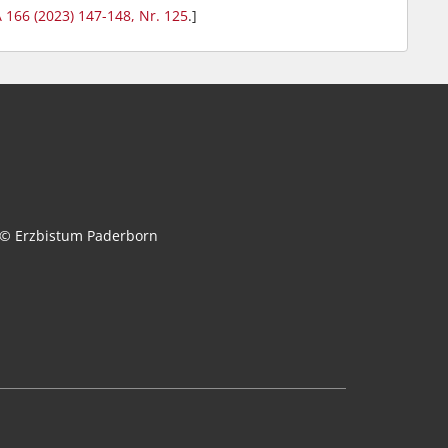
 166 (2023) 147-148, Nr. 125
.]
© Erzbistum Paderborn