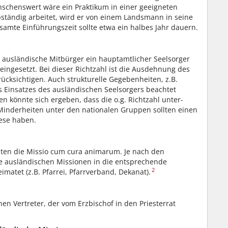
schenswert wäre ein Praktikum in einer geeigneten
ständig arbeitet, wird er von einem Landsmann in seine
amte Einführungszeit sollte etwa ein halbes Jahr dauern.
0 ausländische Mitbürger ein hauptamtlicher Seelsorger
eingesetzt. Bei dieser Richtzahl ist die Ausdehnung des
rücksichtigen. Auch strukturelle Gegebenheiten, z.B.
es Einsatzes des ausländischen Seelsorgers beachtet
 könnte sich ergeben, dass die o.g. Richtzahl unter-
 Minderheiten unter den nationalen Gruppen sollten einen
zese haben.
lten die Missio cum cura animarum. Je nach den
e ausländischen Missionen in die entsprechende
2
matet (z.B. Pfarrei, Pfarrverband, Dekanat).
en Vertreter, der vom Erzbischof in den Priesterrat