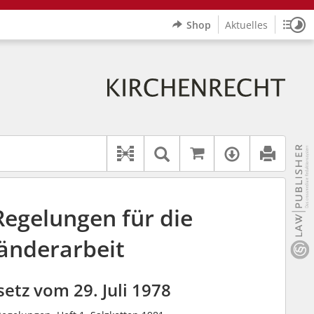
Shop
Aktuelles
Sitz
Logo Erzbistum Paderborn
indet auch: "Pfarrerinitiative" oder "Pfarrerausschuss".
rer Hilfe.
wbv K
Auf kirchenrec
Textsuche im Doku
Verfügbar
Dokument-Beziehungen
Regelungen für die
änderarbeit
etz vom 29. Juli 1978