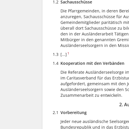
1.2
Sachausschüsse
Die Pfarrgemeinden, in deren Bere
anzuregen, Sachausschüsse für Au
Gemeindemitglieder paritätisch mi
überall dort Sachausschüsse zu bi
den in der Ausländerarbeit Tätigen
Mitbürger in den genannten Gremie
Ausländerseelsorgern in den Missi
1
1.3
[...]
1.4
Kooperation mit den Verbänden
Die Referate Ausländerseelsorge i
im Caritasverband für das Erzbist
aufgefordert, gemeinsam mit den
Ausländerseelsorgern sowie den Soz
Zusammenarbeit zu entwickeln.
2. A
2.1
Vorbereitung
Jeder neue ausländische Seelsorge
Bundesrepublik und in das Erzbist