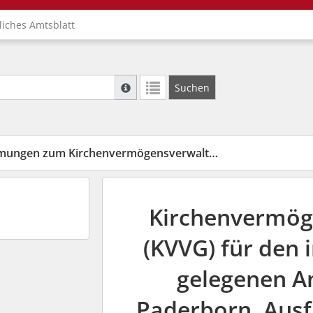
liches Amtsblatt
Suche mit Platzhalter "*", Bsp. Pfarrer*, f
Suchen
Weitere Suchoperatoren finden Sie in unse
m Kirchenvermögensverwaltungsgesetz Niedersachsen
Kirchenvermög
(KVVG) für den
gelegenen An
Paderborn. Aus