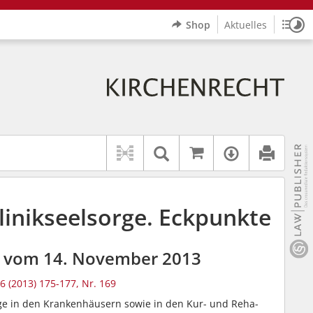
Shop
Aktuelles
Sitz
Logo Erzbistum Paderborn
indet auch: "Pfarrerinitiative" oder "Pfarrerausschuss".
rer Hilfe.
wbv K
Auf kirchenrec
Textsuche im Doku
Verfügbar
linikseelsorge. Eckpunkte
z vom 14. November 2013
6 (2013) 175-177, Nr. 169
ge in den Krankenhäusern sowie in den Kur- und Reha-