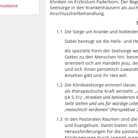
Kliniken im Erzbistum Paderborn. Der Begr
tumsebene
Seelsorge in den Krankenhäusern als auch
Anschlussheilbehandlung.
1.1
Die Sorge um Kranke und Notleidend
Dabei bezeugt sie die Heils- und He
Als spezielle Form der Seelsorge w
Gottes zu den Menschen hin, beson
orientiert sich am Handeln Jesu, de
und sich ihnen persönlich zuwandt
Ansehen gibt und ihr Heil will.
1.2
Die Klinikseelsorge erinnert daran
als therapeutische Kraft versteht.
„
(Lk 5,31):
„Kranken und behinderten M
Seite stehen und uns für würdige Leb
‚menschlich‘ verdienen“
(Perspektive 2
1.3
In den Pastoralen Räumen sind die 
und Evangelium. Damit bieten sic
Herausforderungen für die pastorale
Klinikseelsorge durch speziell aus