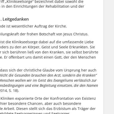
iff „Klinikseelsorge“ bezeichnet dabei sowohl die
 in den Einrichtungen der Rehabilitation und der
1. Leitgedanken
e ist wesentlicher Auftrag der Kirche.
ilungskraft der frohen Botschaft von Jesus Christus.
eist die Klinikseelsorge dabei auf die umfassende Liebe
ders zu den an Körper, Geist und Seele Erkrankten. Sie
r sich berühren ließ von den Kranken, sie selbst berührte
e. Er offenbart uns damit einen Gott, der den Menschen
, dass sich der christliche Glaube vom Ursprung her auch
Nicht die Gesunden brauchen den Arzt, sondern die Kranken“
enschen wollen wir im Geist des Evangeliums verlässlich zur
ensbedingungen und eine Begleitung einsetzen, die den Namen
014, S. 18).
Kliniken exponierte Orte der Konfrontation von Existenz
h hier besondere Chancen, aber auch besondere
 Arbeit. Diesen stellt sich das Erzbistum als Träger der
gebildete Seelsorgerinnen und Seelsorger.