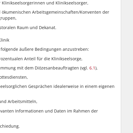
Klinikseelsorgerinnen und Klinikseelsorger,
nd ökumenischen Arbeitsgemeinschaften/Konventen der
lgruppen,
astoralen Raum und Dekanat.
linik
d folgende äußere Bedingungen anzustreben:
zentualen Anteil für die Klinikseelsorge,
immung mit dem Diözesanbeauftragten (vgl.
6.1
),
ottesdiensten,
eelsorglichen Gesprächen idealerweise in einem eigenen
nd Arbeitsmitteln,
levanten Informationen und Daten im Rahmen der
schiedung.