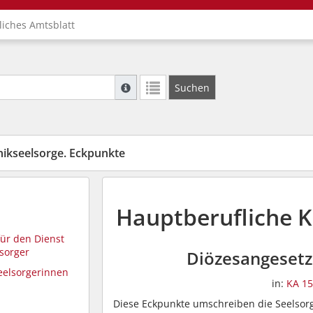
liches Amtsblatt
Suche mit Platzhalter "*", Bsp. Pfarrer*, f
Suchen
Weitere Suchoperatoren finden Sie in unse
nikseelsorge. Eckpunkte
Hauptberufliche K
ür den Dienst
lsorger
Diözesangeset
eelsorgerinnen
in:
KA 15
Diese Eckpunkte umschreiben die Seelsor