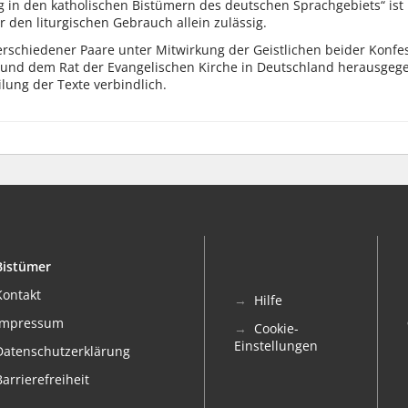
g in den katholischen Bistümern des deutschen Sprachgebiets“ ist
r den liturgischen Gebrauch allein zulässig.
rschiedener Paare unter Mitwirkung der Geistlichen beider Konfes
 und dem Rat der Evangelischen Kirche in Deutschland herausgeg
lung der Texte verbindlich.
Bistümer
Kontakt
Hilfe
Impressum
Cookie-
Einstellungen
Datenschutzerklärung
Barrierefreiheit