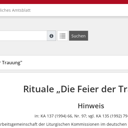
liches Amtsblatt
Suche mit Platzhalter "*", Bsp. Pfarrer*, f
Suchen
Weitere Suchoperatoren finden Sie in unse
er Trauung"
Rituale „Die Feier der 
Hinweis
in: KA 137 (1994) 66, Nr. 97; vgl. KA 135 (1992) 79
 Arbeitsgemeinschaft der Liturgischen Kommissionen im deutschen 