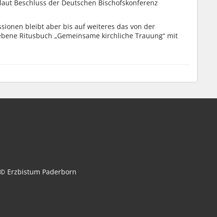
 laut Beschluss der Deutschen Bischofskonferenz
sionen bleibt aber bis auf weiteres das von der
ebene Ritusbuch „Gemeinsame kirchliche Trauung“ mit
© Erzbistum Paderborn