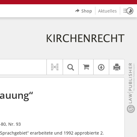
Shop
Aktuelles
Sitz
Logo Erzbistum Paderborn
indet auch: "Pfarrerinitiative" oder "Pfarrerausschuss".
rer Hilfe.
wbv K
Auf kirchenrec
Textsuche im Doku
Verfügbar
Trauung“
-80, Nr. 93
Sprachgebiet“ erarbeitete und 1992 approbierte 2.