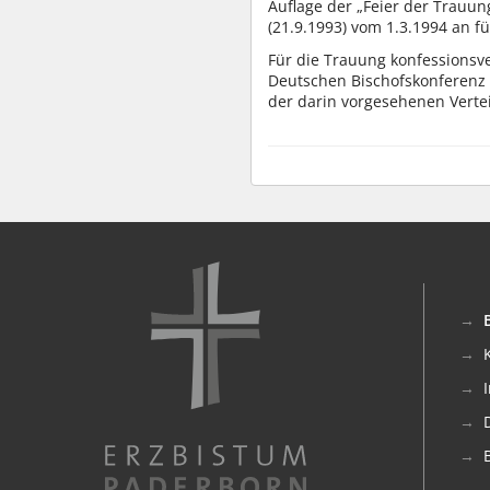
Auflage der „Feier der Trauun
(21.9.1993) vom 1.3.1994 an fü
Für die Trauung konfessionsve
Deutschen Bischofskonferenz
der darin vorgesehenen Vertei