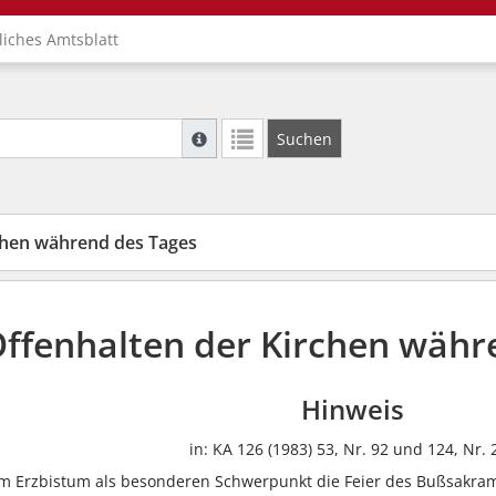
liches Amtsblatt
Suche mit Platzhalter "*", Bsp. Pfarrer*, f
Suchen
Weitere Suchoperatoren finden Sie in unse
chen während des Tages
ffenhalten der Kirchen währ
Hinweis
in: KA 126 (1983) 53, Nr. 92 und 124, Nr. 
rem Erzbistum als besonderen Schwerpunkt die Feier des Bußsakram