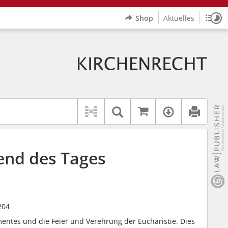
Shop
Aktuelles
Sitz
Logo Erzbistum Paderborn
indet auch: "Pfarrerinitiative" oder "Pfarrerausschuss".
rer Hilfe.
wbv K
Auf kirchenrec
Textsuche im Doku
Verfügbar
end des Tages
204
entes und die Feier und Verehrung der Eucharistie. Dies