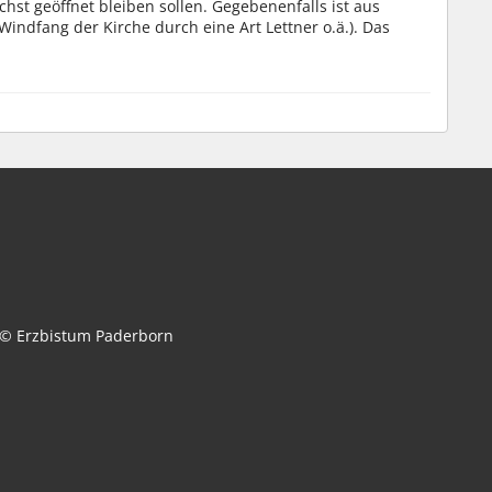
hst geöffnet bleiben sollen. Gegebenenfalls ist aus
indfang der Kirche durch eine Art Lettner o.ä.). Das
© Erzbistum Paderborn