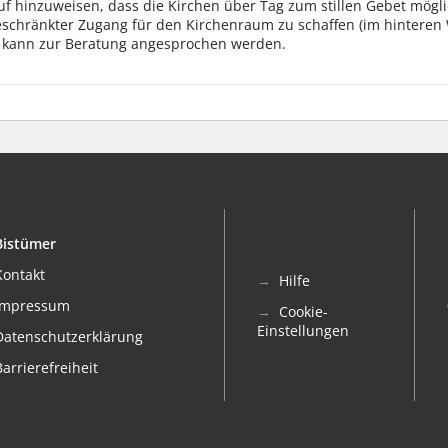
uf hinzuweisen, dass die Kirchen über Tag zum stillen Gebet möglic
schränkter Zugang für den Kirchenraum zu schaffen (im hinteren W
s kann zur Beratung angesprochen werden.
Bistümer
Kontakt
Hilfe
Impressum
Cookie-
Einstellungen
Datenschutzerklärung
Barrierefreiheit