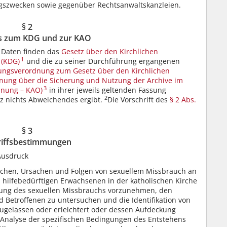
gszwecken sowie gegenüber Rechtsanwaltskanzleien.
§ 2
is zum KDG und zur KAO
 Daten finden das
Gesetz über den Kirchlichen
1
 (KDG)
und die zu seiner Durchführung ergangenen
ngsverordnung zum Gesetz über den Kirchlichen
nung über die Sicherung und Nutzung der Archive im
3
dnung – KAO)
in ihrer jeweils geltenden Fassung
2
z nichts Abweichendes ergibt.
Die Vorschrift des
§ 2 Abs.
§ 3
riffsbestimmungen
Ausdruck
sachen, Ursachen und Folgen von sexuellem Missbrauch an
 hilfebedürftigen Erwachsenen in der katholischen Kirche
bung des sexuellen Missbrauchs vorzunehmen, den
 Betroffenen zu untersuchen und die Identifikation von
zugelassen oder erleichtert oder dessen Aufdeckung
e Analyse der spezifischen Bedingungen des Entstehens