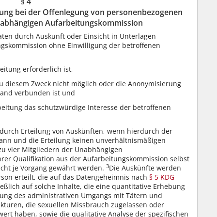
§ 4
tung bei der Offenlegung von personenbezogenen
nabhängigen Aufarbeitungskommission
en durch Auskunft oder Einsicht in Unterlagen
gskommission ohne Einwilligung der betroffenen
itung erforderlich ist,
u diesem Zweck nicht möglich oder die Anonymisierung
and verbunden ist und
rbeitung das schutzwürdige Interesse der betroffenen
 durch Erteilung von Auskünften, wenn hierdurch der
ann und die Erteilung keinen unverhältnismäßigen
 zu vier Mitgliedern der Unabhängigen
rer Qualifikation aus der Aufarbeitungskommission selbst
3
echt je Vorgang gewährt werden.
Die Auskünfte werden
rson erteilt, die auf das Datengeheimnis nach
§ 5 KDG
eßlich auf solche Inhalte, die eine quantitative Erhebung
hung des administrativen Umgangs mit Tätern und
rukturen, die sexuellen Missbrauch zugelassen oder
ert haben, sowie die qualitative Analyse der spezifischen