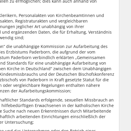
llen zu ermöglichen; dies kann auch anhand von
 Klerikern, Personalakten von Kirchenbeamtinnen und
sakten, Registraturakten und vergleichbaren
nungen jeglicher Art unabhängig von ihrer
l und ergänzenden Daten, die für Erhaltung, Verständnis
wendig sind;
n“ die unabhängige Kommission zur Aufarbeitung des
des Erzbistums Paderborn, die aufgrund der vom
bistum Paderborn verbindlich erklärten „Gemeinsamen
 und Standards für eine unabhängige Aufarbeitung von
chen Kirche in Deutschland“ zwischen dem Unabhängigen
n Kindesmissbrauchs und der Deutschen Bischofskonferenz
rzbischofs von Paderborn in Kraft gesetzte Statut für die
 oder vergleichbare Regelungen enthalten nähere
nzen der Aufarbeitungskommission;
haftlicher Standards erfolgende, sexuellen Missbrauch an
 hilfebedürftigen Erwachsenen in der katholischen Kirche
e Suche nach neuen Erkenntnissen durch Mitarbeitende
ftlich arbeitenden Einrichtungen einschließlich der
er Untersuchung;
me und das Unternehmen oder den Betrieb eines