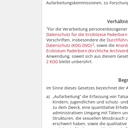
Aufarbeitungskommissionen, zu Forschun
Verhältn
1
Für die Verarbeitung personenbezogener
Datenschutz für die Erzdiözese Paderborn
Vorschriften, insbesondere die
Durchführu
2
Datenschutz (KDG-DVO)
, sowie die
Anord
Erzbistum Paderborn (Kirchliche Archivor
Anwendung, soweit sich aus diesem Geset
2 KDG
bleibt unberührt.
Beg
Im Sinne dieses Gesetzes bezeichnet der 
„Aufarbeitung“ die Erfassung von Tat
Kindern, Jugendlichen und schutz- und
zu dem Zweck, eine quantitative Erhe
administrativen Umgang mit Tätern und
Strukturen, die sexuellen Missbrauch 
erschwert haben, sowie die qualitativ