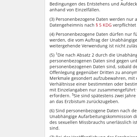
Bedingungen des Entstehens und Aufdecke
anhand von Einzelfällen.
(3)
Personenbezogene Daten werden nur an 
Datengeheimnis nach
§ 5 KDG
verpflichtet
(4)
Personenbezogene Daten dürfen nur fü
werden, die vom Auftrag der Unabhängigen
weitergehende Verwendung ist nicht zuläs
1
(5)
Die nach Absatz 2 durch die Unabhän
personenbezogenen Daten sind gegen unb
personenbezogenen Daten sind, sobald de
Offenlegung gegenüber Dritten zu anonym
Merkmale gesondert aufzubewahren, mit d
Verhältnisse einer bestimmten oder bes
mit Einzelangaben nur zusammengeführt w
5
erfordern.
Sie sind spätestens zwei Jahre
an das Erzbistum zurückzugeben.
(6)
Sind personenbezogene Daten nach den 
Unabhängige Aufarbeitungskommission dies
des sexuellen Missbrauchs unerlässlich is
sind.