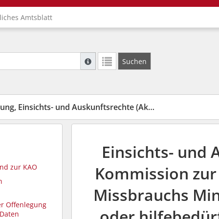
liches Amtsblatt
Suche mit Platzhalter "*", Bsp. Pfarrer*, f
Suchen
Weitere Suchoperatoren finden Sie in unse
, Einsichts- und Auskunftsrechte (AktAuskG)
Einsichts- und 
und zur KAO
Kommission zur 
n
Missbrauchs Min
er Offenlegung
oder hilfebedür
 Daten