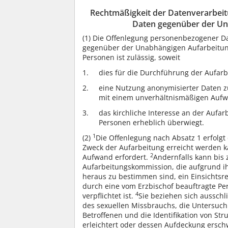
Rechtmäßigkeit der Datenverarbei
Daten gegenüber der U
(1)
Die Offenlegung personenbezogener Dat
gegenüber der Unabhängigen Aufarbeitun
Personen ist zulässig, soweit
dies für die Durchführung der Aufarbe
eine Nutzung anonymisierter Daten z
mit einem unverhältnismäßigen Aufw
das kirchliche Interesse an der Aufa
Personen erheblich überwiegt.
1
(2)
Die Offenlegung nach Absatz 1 erfolgt
Zweck der Aufarbeitung erreicht werden k
2
Aufwand erfordert.
Andernfalls kann bis
Aufarbeitungskommission, die aufgrund ih
heraus zu bestimmen sind, ein Einsichtsr
durch eine vom Erzbischof beauftragte Pe
4
verpflichtet ist.
Sie beziehen sich ausschli
des sexuellen Missbrauchs, die Untersuc
Betroffenen und die Identifikation von St
erleichtert oder dessen Aufdeckung erschw