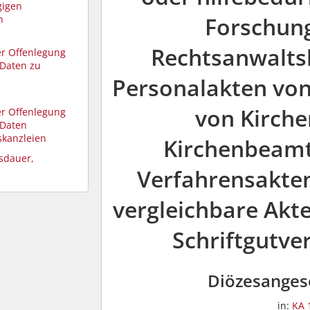
gigen
Forschun
n
Rechtsanwaltsk
er Offenlegung
Daten zu
Personalakten von
von Kirch
er Offenlegung
 Daten
skanzleien
Kirchenbeamt
gsdauer,
Verfahrensakten
vergleichbare Akt
Schriftgutve
Diözesanges
in:
KA 