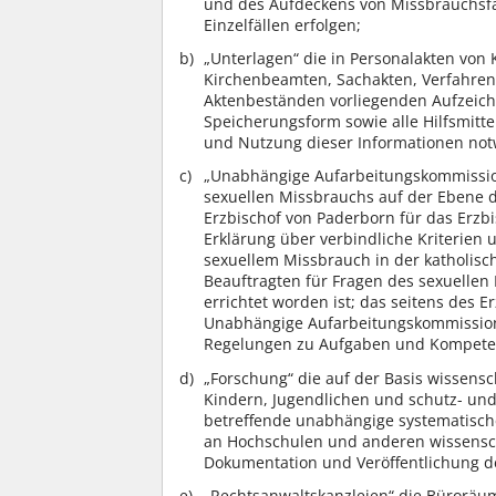
und des Aufdeckens von Missbrauchsfä
Einzelfällen erfolgen;
„Unterlagen“ die in Personalakten von
Kirchenbeamten, Sachakten, Verfahren
Aktenbeständen vorliegenden Aufzeich
Speicherungsform sowie alle Hilfsmitte
und Nutzung dieser Informationen not
„Unabhängige Aufarbeitungskommissio
sexuellen Missbrauchs auf der Ebene 
Erzbischof von Paderborn für das Erz
Erklärung über verbindliche Kriterien
sexuellem Missbrauch in der katholis
Beauftragten für Fragen des sexuelle
errichtet worden ist; das seitens des E
Unabhängige Aufarbeitungskommission
Regelungen zu Aufgaben und Kompete
„Forschung“ die auf der Basis wissensc
Kindern, Jugendlichen und schutz- und
betreffende unabhängige systematisch
an Hochschulen und anderen wissenscha
Dokumentation und Veröffentlichung d
„Rechtsanwaltskanzleien“ die Büroräu