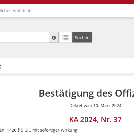
liches Amtsblatt
Suche mit Platzhalter "*", Bsp. Pfarrer*, f
Suchen
Weitere Suchoperatoren finden Sie in unse
g
Bestätigung des Offiz
Dekret vom 10. März 2024
KA 2024, Nr. 37
an. 1420 § 5 CIC mit sofortiger Wirkung