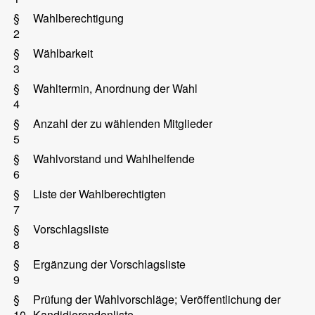
§
Wahlberechtigung
2
§
Wählbarkeit
3
§
Wahltermin, Anordnung der Wahl
4
§
Anzahl der zu wählenden Mitglieder
5
§
Wahlvorstand und Wahlhelfende
6
§
Liste der Wahlberechtigten
7
§
Vorschlagsliste
8
§
Ergänzung der Vorschlagsliste
9
§
Prüfung der Wahlvorschläge; Veröffentlichung der
10
Kandidierendenliste