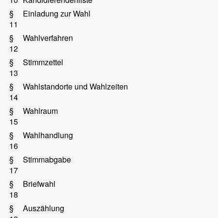
§
Einladung zur Wahl
11
§
Wahlverfahren
12
§
Stimmzettel
13
§
Wahlstandorte und Wahlzeiten
14
§
Wahlraum
15
§
Wahlhandlung
16
§
Stimmabgabe
17
§
Briefwahl
18
§
Auszählung