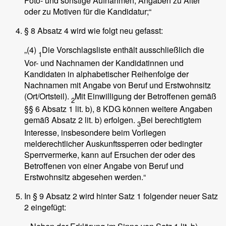
Foto- und sonstige Aufnahmen, Angaben zu Alter
oder zu Motiven für die Kandidatur;“
§ 8 Absatz 4 wird wie folgt neu gefasst:
„(4)
Die Vorschlagsliste enthält ausschließlich die
1
Vor- und Nachnamen der Kandidatinnen und
Kandidaten in alphabetischer Reihenfolge der
Nachnamen mit Angabe von Beruf und Erstwohnsitz
(Ort/Ortsteil).
Mit Einwilligung der Betroffenen gemäß
2
§§ 6 Absatz 1 lit. b), 8 KDG können weitere Angaben
gemäß Absatz 2 lit. b) erfolgen.
Bei berechtigtem
3
Interesse, insbesondere beim Vorliegen
melderechtlicher Auskunftssperren oder bedingter
Sperrvermerke, kann auf Ersuchen der oder des
Betroffenen von einer Angabe von Beruf und
Erstwohnsitz abgesehen werden.“
In § 9 Absatz 2 wird hinter Satz 1 folgender neuer Satz
2 eingefügt: