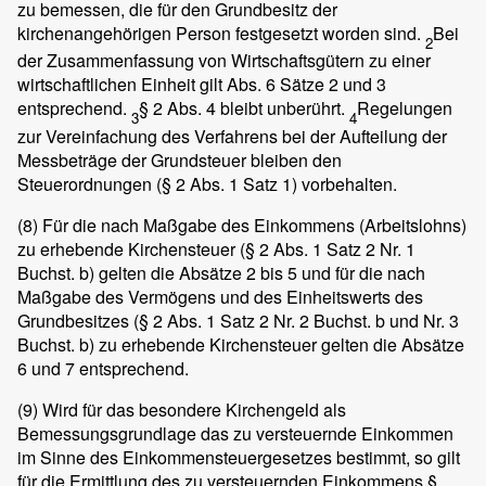
zu bemessen, die für den Grundbesitz der
kirchenangehörigen Person festgesetzt worden sind.
Bei
2
der Zusammenfassung von Wirtschaftsgütern zu einer
wirtschaftlichen Einheit gilt Abs. 6 Sätze 2 und 3
entsprechend.
§ 2 Abs. 4 bleibt unberührt.
Regelungen
3
4
zur Vereinfachung des Verfahrens bei der Aufteilung der
Messbeträge der Grundsteuer bleiben den
Steuerordnungen (§ 2 Abs. 1 Satz 1) vorbehalten.
(8)
Für die nach Maßgabe des Einkommens (Arbeitslohns)
zu erhebende Kirchensteuer (§ 2 Abs. 1 Satz 2 Nr. 1
Buchst. b) gelten die Absätze 2 bis 5 und für die nach
Maßgabe des Vermögens und des Einheitswerts des
Grundbesitzes (§ 2 Abs. 1 Satz 2 Nr. 2 Buchst. b und Nr. 3
Buchst. b) zu erhebende Kirchensteuer gelten die Absätze
6 und 7 entsprechend.
(9)
Wird für das besondere Kirchengeld als
Bemessungsgrundlage das zu versteuernde Einkommen
im Sinne des Einkommensteuergesetzes bestimmt, so gilt
für die Ermittlung des zu versteuernden Einkommens §