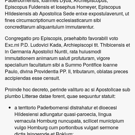
Paderbornensis, Ioannes Dyba, Archiepiscopus,
Episcopus Fuldensis et Iosephus Homeyer, Episcopus
Hildesiensis ab Apostolica Sede enixe expostulaverunt, ut
fines circumscriptionum ecclesiasticarum sibi
concreditarum aliquantulum immutarentur.
Congregatio pro Episcopis, praehabito favorabili voto
Exc.mi P.D. Ludovici Kada, Archiepiscopi tit. Thibicensis et
in Germania Apostolici Nuntii, rata huiusmodi
immutationem animarum saluti profuturam, vigore
specialium facultatum sibi a Summo Pontifice Ioanne
Paulo, divina Providentia PP. II, tributarum, oblatas preces
accipiendas esse censuit.
Proinde hoc decreto, perinde valituro ac si Apostolicae sub
plumbo Litterae datae forent, quae sequuntur statuit:
a territorio Paderbornensi distrahatur et dioecesi
Hildesiensi adiungatur quasi-paroecia, lingua
vernacula Hornburg nuncupata, scilicet municipium
vulgo Hornburg cum portionibus vulgari sermone
dictis Isingerode et Roklum;