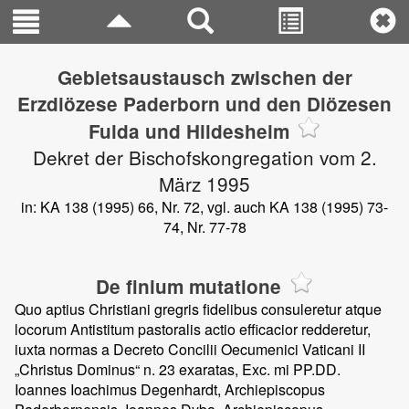
Gebietsaustausch zwischen der
Erzdiözese Paderborn und den Diözesen
Fulda und Hildesheim
Dekret der Bischofskongregation vom 2.
März 1995
in: KA 138 (1995) 66, Nr. 72, vgl. auch KA 138 (1995) 73-
74, Nr. 77-78
De finium mutatione
Quo aptius Christiani gregris fidelibus consuleretur atque
locorum Antistitum pastoralis actio efficacior redderetur,
iuxta normas a Decreto Concilii Oecumenici Vaticani II
„Christus Dominus“ n. 23 exaratas, Exc. mi PP.DD.
Ioannes Ioachimus Degenhardt, Archiepiscopus