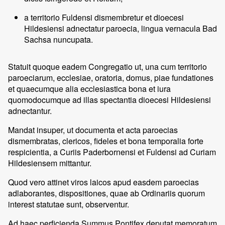
a territorio Fuldensi dismembretur et dioecesi
Hildesiensi adnectatur paroecia, lingua vernacula Bad
Sachsa nuncupata.
Statuit quoque eadem Congregatio ut, una cum territorio
paroeciarum, ecclesiae, oratoria, domus, piae fundationes
et quaecumque alia ecclesiastica bona et iura
quomodocumque ad illas spectantia dioecesi Hildesiensi
adnectantur.
Mandat insuper, ut documenta et acta paroecias
dismembratas, clericos, fideles et bona temporalia forte
respicientia, a Curiis Paderbornensi et Fuldensi ad Curiam
Hildesiensem mittantur.
Quod vero attinet viros laicos apud easdem paroecias
adlaborantes, dispositiones, quae ab Ordinariis quorum
interest statutae sunt, observentur.
Ad haec perficienda Summus Pontifex deputat memoratum